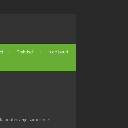
ct
Praktisch
In de buurt
 kabouters zijn samen met