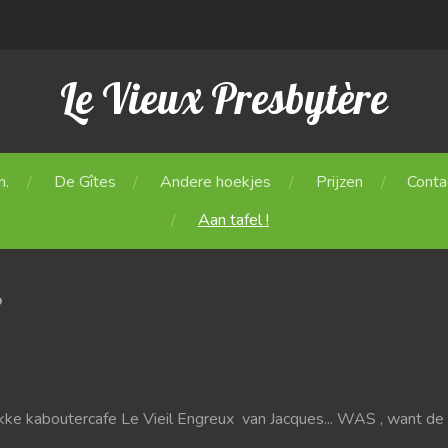
Le Vieux Presbytère
n.
De Gîtes
Andere hoekjes
Prijzen
Conta
Aan tafel !
?
ekke kaboutercafe Le Vieil Engreux van Jacques... WAS , want de