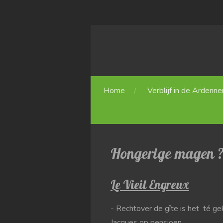
Ga
direct
naar
de
hoofdinhoud
Home
Verblijf in de Ardenne
Hongerige magen 
Le Vieil Engreux
- Rechtover de gîte is het té g
Jacques op pensioen ...